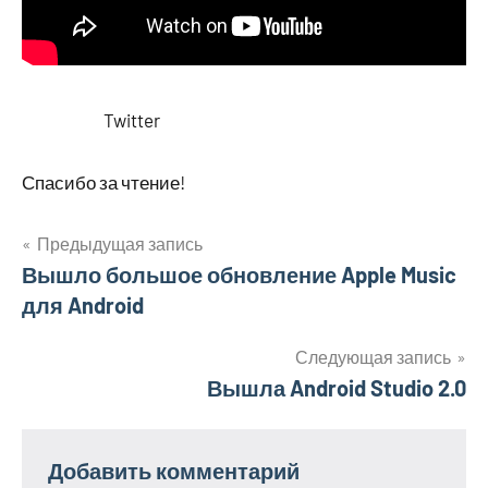
Twitter
Спасибо за чтение!
Предыдущая запись
Навигация
Вышло большое обновление Apple Music
для Android
по
записям
Следующая запись
Вышла Android Studio 2.0
Добавить комментарий