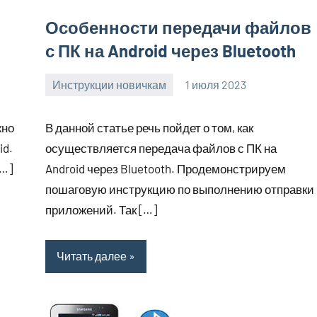
Особенности передачи файлов
с ПК на Android через Bluetooth
Инструкции новичкам
1 июля 2023
clodoserver_
Нет
комментариев
жно
В данной статье речь пойдет о том, как
id.
осуществляется передача файлов с ПК на
[…]
Android через Bluetooth. Продемонстрируем
пошаговую инструкцию по выполнению отправки
приложений. Так […]
Читать далее