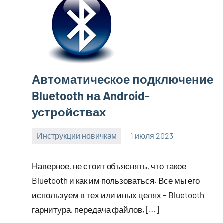
Автоматическое подключение
Bluetooth на Android-
устройствах
Инструкции новичкам
1 июля 2023
clodoserver_
Нет
комментариев
Наверное, не стоит объяснять, что такое
Bluetooth и как им пользоваться. Все мы его
используем в тех или иных целях – Bluetooth
гарнитура, передача файлов, […]