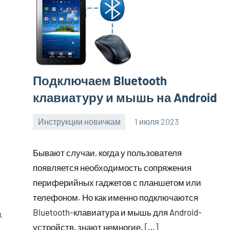
Подключаем Bluetooth
клавиатуру и мышь на Android
Инструкции новичкам
1 июля 2023
clodoserver_
Нет
комментариев
Бывают случаи, когда у пользователя
появляется необходимость сопряжения
периферийных гаджетов с планшетом или
телефоном. Но как именно подключаются
Bluetooth-клавиатура и мышь для Android-
k
устройств, знают немногие. […]