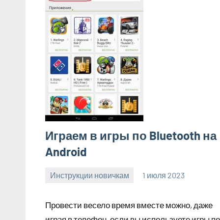
Играем в игры по Bluetooth на
Android
Инструкции новичкам
1 июля 2023
clodoserver_
Нет
комментариев
Провести весело время вместе можно, даже
играя в телефон, если вы используете игры по