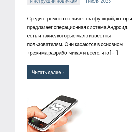
Инструкции новичкам
1 июля 2023
clodoserver_
Нет
комментариев
Среди огромного количества функций, котор
предлагает операционная система Андроид,
есть и такие, которые мало известны
пользователям. Они касаются в основном
«режима разработчика» и всего, что […]
Читать далее