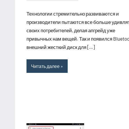
clodoserver_
Нет
комментариев
Технологии стремительно развиваются и
производители пытаются все больше удивля
своих потребителей, делая апгрейд уже
привычных нам вещей. Так и появился Blueto
внешний жесткий диск для […]
Читать далее