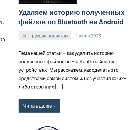
Удаляем историю полученных
файлов по Bluetooth на Android
ть
Инструкции новичкам
1 июля 2023
oth
clodoserver_
Нет
комментариев
Тема нашей статьи — как удалить историю
полученных файлов по Bluetooth на Android-
устройствах. Мы расскажем, как сделать это
средствами самой системы, без участия каких-
либо сторонних […]
Читать далее