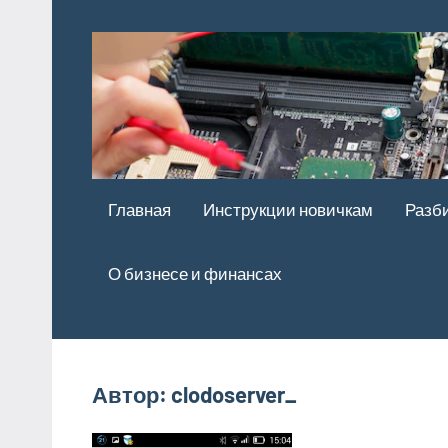
Перейти
к
содержимому
Главная
Инструкции новичкам
Разб
О бизнесе и финансах
Автор:
clodoserver_