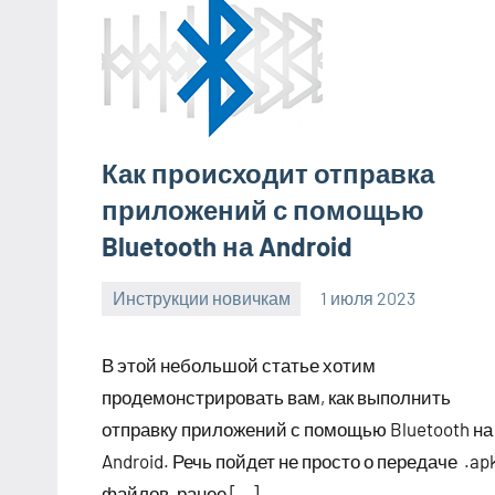
Как происходит отправка
приложений с помощью
Bluetooth на Android
Инструкции новичкам
1 июля 2023
clodoserver_
Нет
комментариев
В этой небольшой статье хотим
продемонстрировать вам, как выполнить
отправку приложений с помощью Bluetooth на
Android. Речь пойдет не просто о передаче .ap
файлов, ранее […]