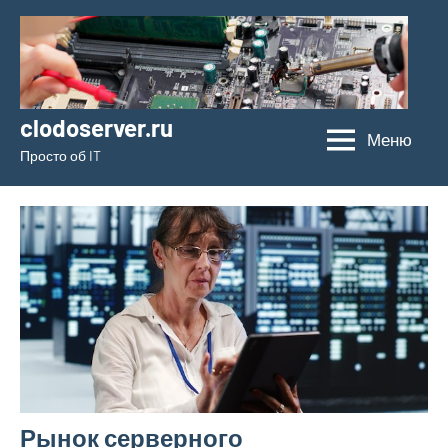
Перейти
к
содержимому
clodoserver.ru
Меню
Просто об IT
Рынок серверного