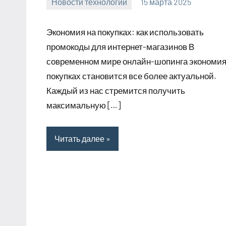
Новости технологий
15 марта 2025
Avtor
Нет
комментариев
Экономия на покупках: как использовать
промокоды для интернет-магазинов В
современном мире онлайн-шопинга экономия
покупках становится все более актуальной.
Каждый из нас стремится получить
максимальную […]
Читать далее