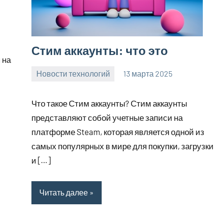
Стим аккаунты: что это
 на
Новости технологий
13 марта 2025
Avtor
Нет
комментариев
Что такое Стим аккаунты? Стим аккаунты
представляют собой учетные записи на
платформе Steam, которая является одной из
самых популярных в мире для покупки, загрузки
и […]
Читать далее