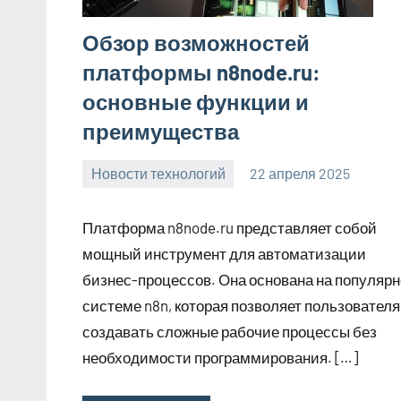
Обзор возможностей
платформы n8node.ru:
основные функции и
преимущества
Новости технологий
22 апреля 2025
Avtor
Нет
комментариев
Платформа n8node.ru представляет собой
мощный инструмент для автоматизации
бизнес-процессов. Она основана на популяр
системе n8n, которая позволяет пользовател
создавать сложные рабочие процессы без
необходимости программирования. […]