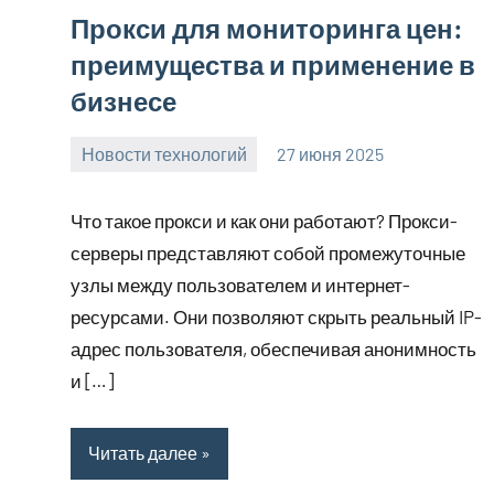
Прокси для мониторинга цен:
преимущества и применение в
бизнесе
Новости технологий
27 июня 2025
Avtor
Нет
комментариев
Что такое прокси и как они работают? Прокси-
серверы представляют собой промежуточные
узлы между пользователем и интернет-
ресурсами. Они позволяют скрыть реальный IP-
адрес пользователя, обеспечивая анонимность
и […]
Читать далее