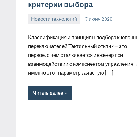
критерии выбора
Новости технологий
7 июня 2026
Avtor
Нет
комментариев
Классификация и принципы подбора кнопочн
переключателей Тактильный отклик — это
первое, с чем сталкивается инженер при
взаимодействии с компонентом управления, 
именно этот параметр зачастую […]
Читать далее