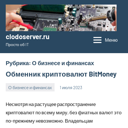
Перейти
к
содержимому
clodoserver.ru
Меню
Просто об IT
Рубрика:
О бизнесе и финансах
Обменник криптовалют BitMoney
О бизнесе и финансах
1 июля 2023
clodoserver_
Нет
комментариев
Несмотря на растущее распространение
криптовалют по всему миру, без фиатных валют это
по-прежнему невозможно. Владельцам