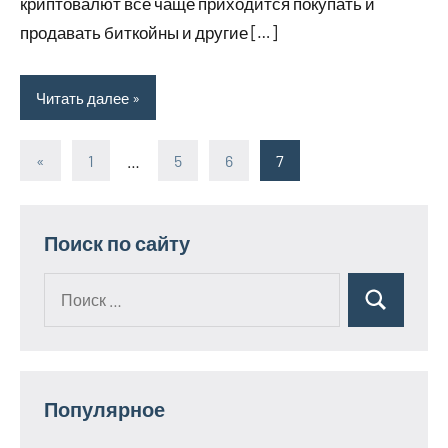
криптовалют все чаще приходится покупать и
продавать биткойны и другие […]
Читать далее
«
Предыдущие
1
…
5
6
7
Пагинация
записи
записей
Поиск по сайту
Поиск
Поиск
для:
Популярное