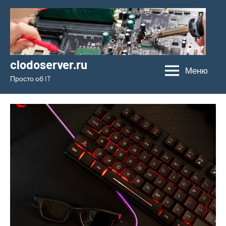
Перейти
к
содержимому
clodoserver.ru
Меню
Просто об IT