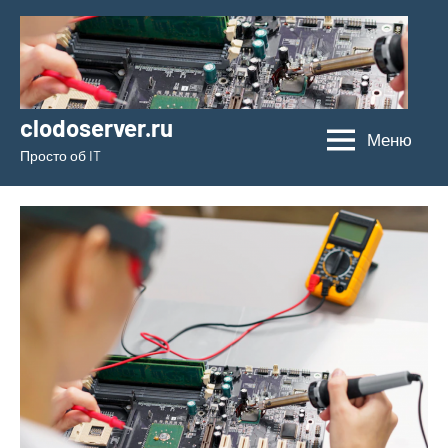
Перейти
к
содержимому
clodoserver.ru
Меню
Просто об IT